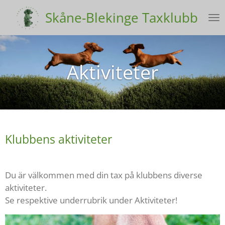
Hoppa
Skåne-Blekinge Taxklubb
till
huvudinnehållet
Aktiviteter
Klubbens aktiviteter
Du är välkommen med din tax på klubbens diverse
aktiviteter.
Se respektive underrubrik under Aktiviteter!