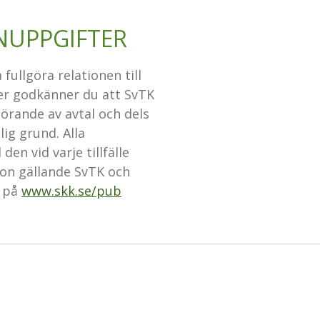
NUPPGIFTER
fullgöra relationen till
er godkänner du att SvTK
örande av avtal och dels
ig grund. Alla
en vid varje tillfälle
ion gällande SvTK och
s på
www.skk.se/pub